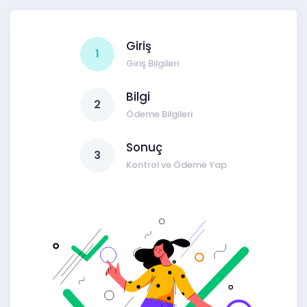
Giriş
1
Giriş Bilgileri
Bilgi
2
Ödeme Bilgileri
Sonuç
3
Kontrol ve Ödeme Yap